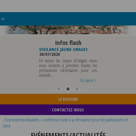
≡
Infos flash
UREAU DE
VIGILANCE JAUNE ORAGES
VIGILANCE JAUNE PIC DE
IPALE
30/07/2026
CHALEUR
29/07/2026
En raison du risque d'orages, nous
IPALE SERA ABSENTE
vous invitons à prendre toutes les
Météo-France a plac
07 AOUT 2026 AU
précautions nécessaires pour vos
département du Rhône 
OUT INCLUS POUR
activités ...
métropole de Lyon au nive
EMENTS OU TOUTES
vigilance jaune ...
En savoir +
En savoir +
En s
LE DOSSIER
CONTACTEZ-NOUS
›
Evénements/actualités
›
Conférence aide à la rénovation pour les particuliers en
Isère
EVÉNEMENTS/ACTUALITÉS