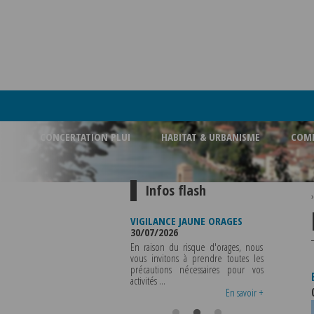
CONCERTATION PLUI
HABITAT & URBANISME
COMM
Infos flash
RMETURE BUREAU DE
VIGILANCE JAUNE ORAGES
VIGILANCE JA
LICE MUNICIPALE
30/07/2026
CHALEUR
08/2026
29/07/2026
En raison du risque d'orages, nous
POLICE MUNICIPALE SERA ABSENTE
vous invitons à prendre toutes les
Météo-Fran
 VENDREDI 07 AOUT 2026 AU
précautions nécessaires pour vos
département 
CREDI 12 AOUT INCLUS POUR
activités ...
métropole de L
S RENSEIGNEMENTS OU TOUTES
vigilance jaune ...
En savoir +
En savoir +