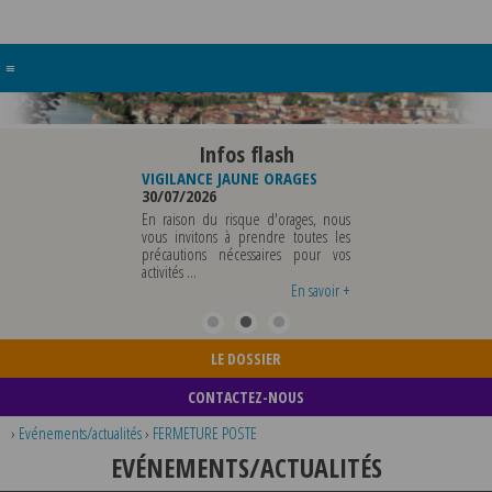
≡
Infos flash
RE BUREAU DE
VIGILANCE JAUNE ORAGES
VIGILANCE JAUNE PI
UNICIPALE
30/07/2026
CHALEUR
26
29/07/2026
En raison du risque d'orages, nous
MUNICIPALE SERA ABSENTE
vous invitons à prendre toutes les
Météo-France a 
EDI 07 AOUT 2026 AU
précautions nécessaires pour vos
département du Rh
 12 AOUT INCLUS POUR
activités ...
métropole de Lyon au
EIGNEMENTS OU TOUTES
vigilance jaune ...
En savoir +
En savoir +
LE DOSSIER
CONTACTEZ-NOUS
›
Evénements/actualités
›
FERMETURE POSTE
EVÉNEMENTS/ACTUALITÉS