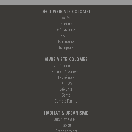
DÉCOUVRIR STE-COLOMBE
Accès
Tourisme
Géographie
Histoire
Patrimoine
Transports
VIVRE À STE-COLOMBE
Vie économique
Enfance / jeunesse
Les séniors
Le CCAS
Sécurité
Santé
Compte Famille
HABITAT & URBANISME
Urbanisme & PLU
Habitat
Grands projets