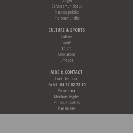
Services municipaux
Marchés publics
Intercommunalité
CULTURE & SPORTS
Culture
Sports
Loisirs
Associations
Jumelage
AIDE & CONTACT
Contactez-nous
Par tél :
04 37 02 23 10
Par mail:
ici
Mentions légales
Politique cookies
Plan du site