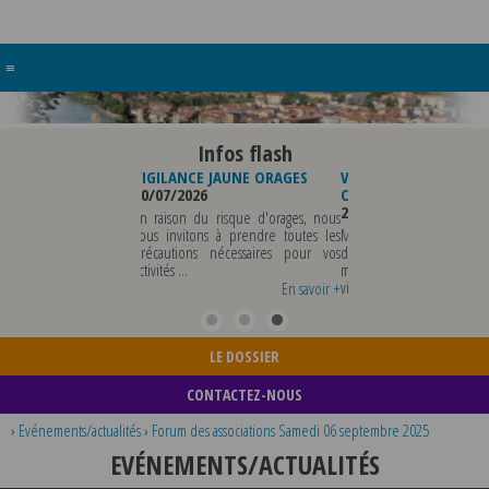
≡
Infos flash
VIGILANCE JAUNE ORAGES
VIGILANCE JAUNE PIC DE
FERMETURE
30/07/2026
CHALEUR
POLICE MU
29/07/2026
03/08/2026
En raison du risque d'orages, nous
vous invitons à prendre toutes les
Météo-France a placé le
LA POLICE MU
précautions nécessaires pour vos
département du Rhône et la
DU VENDRED
activités ...
métropole de Lyon au niveau de
MERCREDI 1
vigilance jaune ...
TOUS RENSE
En savoir +
En savoir +
...
LE DOSSIER
CONTACTEZ-NOUS
›
Evénements/actualités
›
Forum des associations Samedi 06 septembre 2025
EVÉNEMENTS/ACTUALITÉS