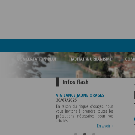
CONCERTATION PLUI
HABITAT & URBANISME
COMM
Infos flash
TURE BUREAU DE
VIGILANCE JAUNE ORAGES
VIGILANCE JAUNE
E MUNICIPALE
30/07/2026
CHALEUR
2026
29/07/2026
En raison du risque d'orages, nous
CE MUNICIPALE SERA ABSENTE
vous invitons à prendre toutes les
Météo-France 
NDREDI 07 AOUT 2026 AU
précautions nécessaires pour vos
département du
DI 12 AOUT INCLUS POUR
activités ...
métropole de Lyon
ENSEIGNEMENTS OU TOUTES
vigilance jaune ...
En savoir +
En savoir +