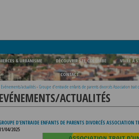
ERCES & URBANISME
DÉCOUVRIR STE COLOMBE
VIVRE À 
CONTACT
›
Evénements/actualités
›
Groupe d'entraide enfants de parents divorcés Association trait
EVÉNEMENTS/ACTUALITÉS
 PIC DE
FERMETURE BUREAU DE
POLICE MUNICIPALE
03/08/2026
a placé le
LA POLICE MUNICIPALE SERA ABSENTE
 Rhône et la
DU VENDREDI 07 AOUT 2026 AU
GROUPE D'ENTRAIDE ENFANTS DE PARENTS DIVORCÉS ASSOCIATION T
 au niveau de
MERCREDI 12 AOUT INCLUS POUR
11/04/2025
TOUS RENSEIGNEMENTS OU TOUTES
En savoir +
En savoir +
...