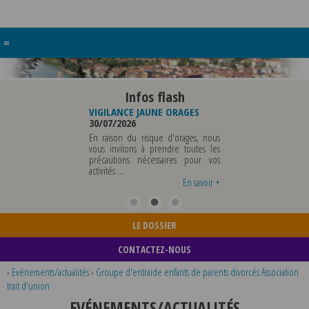
≡
Infos flash
BUREAU DE
VIGILANCE JAUNE ORAGES
VIGILANCE JAUNE PIC D
ICIPALE
30/07/2026
CHALEUR
29/07/2026
En raison du risque d'orages, nous
ICIPALE SERA ABSENTE
vous invitons à prendre toutes les
Météo-France a pl
 07 AOUT 2026 AU
précautions nécessaires pour vos
département du Rhôn
 AOUT INCLUS POUR
activités ...
métropole de Lyon au n
GNEMENTS OU TOUTES
vigilance jaune ...
En savoir +
En savoir +
E
LE DOSSIER
CONTACTEZ-NOUS
›
Evénements/actualités
›
Groupe d'entraide enfants de parents divorcés Association
trait d'union
EVÉNEMENTS/ACTUALITÉS