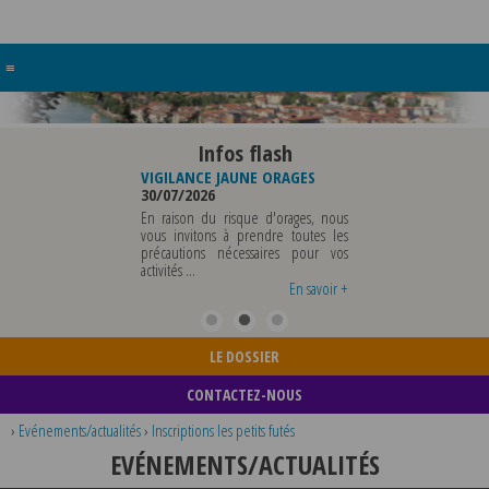
≡
Infos flash
EAU DE
VIGILANCE JAUNE ORAGES
VIGILANCE JAUNE PIC DE
ALE
30/07/2026
CHALEUR
29/07/2026
En raison du risque d'orages, nous
LE SERA ABSENTE
vous invitons à prendre toutes les
Météo-France a placé 
AOUT 2026 AU
précautions nécessaires pour vos
département du Rhône et
T INCLUS POUR
activités ...
métropole de Lyon au niveau
NTS OU TOUTES
vigilance jaune ...
En savoir +
En savoir +
En savo
LE DOSSIER
CONTACTEZ-NOUS
›
Evénements/actualités
›
Inscriptions les petits futés
EVÉNEMENTS/ACTUALITÉS