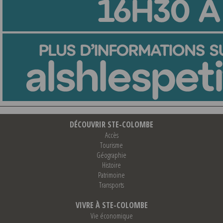
DÉCOUVRIR STE-COLOMBE
Accès
Tourisme
Géographie
Histoire
Patrimoine
Transports
VIVRE À STE-COLOMBE
Vie économique