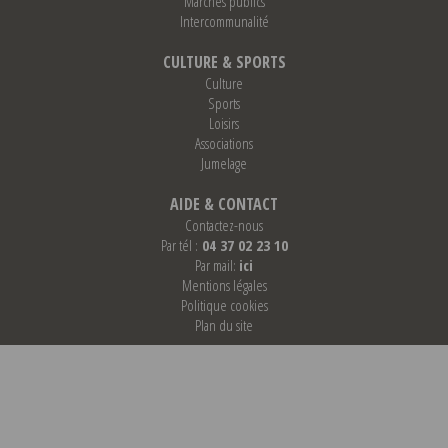
Marchés publics
Intercommunalité
CULTURE & SPORTS
Culture
Sports
Loisirs
Associations
Jumelage
AIDE & CONTACT
Contactez-nous
Par tél :
04 37 02 23 10
Par mail:
ici
Mentions légales
Politique cookies
Plan du site