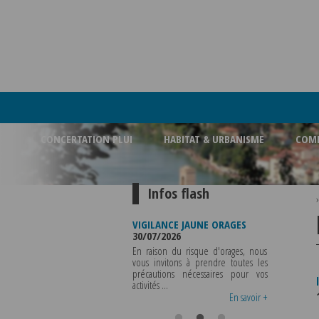
CONCERTATION PLUI
HABITAT & URBANISME
COMM
Infos flash
FERMETURE BUREAU DE
VIGILANCE JAUNE ORAGES
VIGILANCE 
POLICE MUNICIPALE
30/07/2026
CHALEUR
03/08/2026
29/07/2026
En raison du risque d'orages, nous
LA POLICE MUNICIPALE SERA ABSENTE
vous invitons à prendre toutes les
Météo-Fr
DU VENDREDI 07 AOUT 2026 AU
précautions nécessaires pour vos
départeme
MERCREDI 12 AOUT INCLUS POUR
activités ...
métropole d
TOUS RENSEIGNEMENTS OU TOUTES
vigilance jaune
En savoir +
En savoir +
..