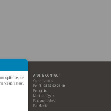
URE & SPORTS
AIDE & CONTACT
ion optimale, de
e
Contactez-nous
ence utilisateur.
Par tél :
04 37 02 23 10
Par mail:
ici
tions
Mentions légales
ge
Politique cookies
Plan du site