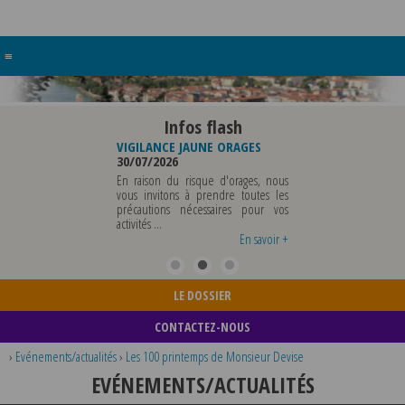
≡
Infos flash
AU DE
VIGILANCE JAUNE ORAGES
VIGILANCE JAUNE PIC DE
LE
30/07/2026
CHALEUR
29/07/2026
En raison du risque d'orages, nous
E SERA ABSENTE
vous invitons à prendre toutes les
Météo-France a placé l
OUT 2026 AU
précautions nécessaires pour vos
département du Rhône et 
 INCLUS POUR
activités ...
métropole de Lyon au niveau 
TS OU TOUTES
vigilance jaune ...
En savoir +
En savoir +
En savoir
LE DOSSIER
CONTACTEZ-NOUS
›
Evénements/actualités
›
Les 100 printemps de Monsieur Devise
EVÉNEMENTS/ACTUALITÉS