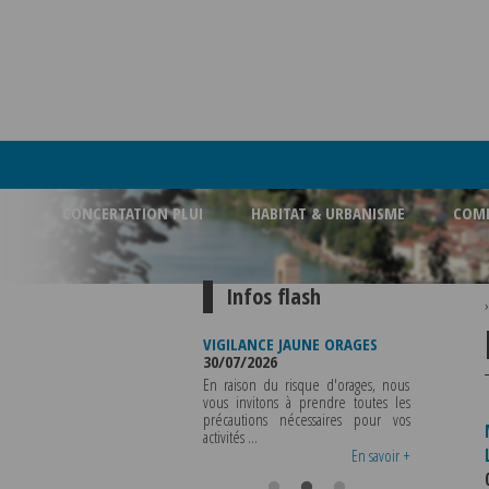
CONCERTATION PLUI
HABITAT & URBANISME
COMM
Infos flash
FERMETURE BUREAU DE
VIGILANCE JAUNE ORAGES
VIGILANCE 
POLICE MUNICIPALE
30/07/2026
CHALEUR
03/08/2026
29/07/2026
En raison du risque d'orages, nous
LA POLICE MUNICIPALE SERA ABSENTE
vous invitons à prendre toutes les
Météo-Fr
DU VENDREDI 07 AOUT 2026 AU
précautions nécessaires pour vos
départeme
MERCREDI 12 AOUT INCLUS POUR
activités ...
métropole d
TOUS RENSEIGNEMENTS OU TOUTES
vigilance jaune
En savoir +
En savoir +
..