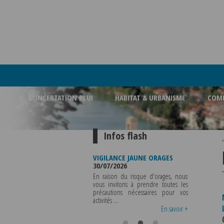
CONCERTATION PLUI
HABITAT & URBANISME
COMM
Infos flash
FERMETURE BUREAU DE
VIGILANCE JAUNE ORAGES
VIGILANCE 
POLICE MUNICIPALE
30/07/2026
CHALEUR
03/08/2026
29/07/2026
En raison du risque d'orages, nous
LA POLICE MUNICIPALE SERA ABSENTE
vous invitons à prendre toutes les
Météo-Fr
DU VENDREDI 07 AOUT 2026 AU
précautions nécessaires pour vos
départeme
MERCREDI 12 AOUT INCLUS POUR
activités ...
métropole d
TOUS RENSEIGNEMENTS OU TOUTES
vigilance jaune
En savoir +
En savoir +
..