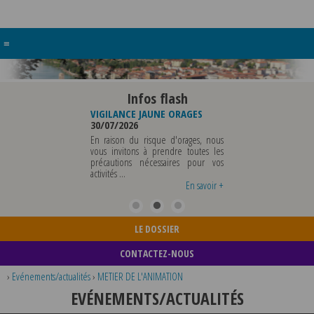
≡
Infos flash
RE BUREAU DE
VIGILANCE JAUNE ORAGES
VIGILANCE JAUNE PI
UNICIPALE
30/07/2026
CHALEUR
26
29/07/2026
En raison du risque d'orages, nous
MUNICIPALE SERA ABSENTE
vous invitons à prendre toutes les
Météo-France a 
EDI 07 AOUT 2026 AU
précautions nécessaires pour vos
département du Rh
 12 AOUT INCLUS POUR
activités ...
métropole de Lyon au
EIGNEMENTS OU TOUTES
vigilance jaune ...
En savoir +
En savoir +
LE DOSSIER
CONTACTEZ-NOUS
›
Evénements/actualités
›
METIER DE L'ANIMATION
EVÉNEMENTS/ACTUALITÉS