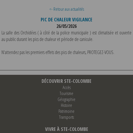
<- Retour aux actualités
PIC DE CHALEUR VIGILANCE
26/05/2026
La salle des Orchidées ( à côté de la police municipale ) est climatisée et ouverte
au public durant les pics de chaleur et période de canicule.
N'attendez pas les premiers effets des pics de chaleurs, PROTEGEZ-VOUS.
DÉCOUVRIR STE-COLOMBE
Accès
Tourisme
Géographie
Histoire
Patrimoine
Transports
VIVRE À STE-COLOMBE