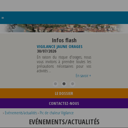
≡
Infos flash
RE BUREAU DE
VIGILANCE JAUNE ORAGES
VIGILANCE JAUNE PI
UNICIPALE
30/07/2026
CHALEUR
26
29/07/2026
En raison du risque d'orages, nous
MUNICIPALE SERA ABSENTE
vous invitons à prendre toutes les
Météo-France a 
EDI 07 AOUT 2026 AU
précautions nécessaires pour vos
département du Rh
 12 AOUT INCLUS POUR
activités ...
métropole de Lyon au
EIGNEMENTS OU TOUTES
vigilance jaune ...
En savoir +
En savoir +
LE DOSSIER
CONTACTEZ-NOUS
›
Evénements/actualités
›
Pic de chaleur Vigilance
EVÉNEMENTS/ACTUALITÉS