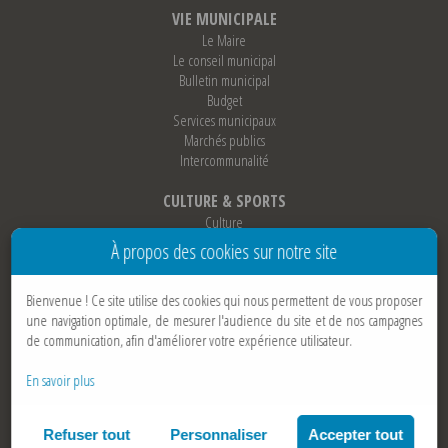
VIE MUNICIPALE
Le Maire
Le conseil municipal
Bulletin municipal
Budget
Services municipaux
Marchés publics
Intercommunalité
CULTURE & SPORTS
Culture
Sports
À propos des cookies sur notre site
Loisirs
Associations
Bienvenue !
Ce site utilise des cookies qui nous permettent de vous proposer
Jumelage
une navigation optimale, de mesurer l'audience du site et de nos campagnes
de communication, afin d'améliorer votre expérience utilisateur.
AIDE & CONTACT
Contactez-nous
En savoir plus
Par tél :
04 37 02 23 10
Par mail:
ici
Mentions légales
Politique cookies