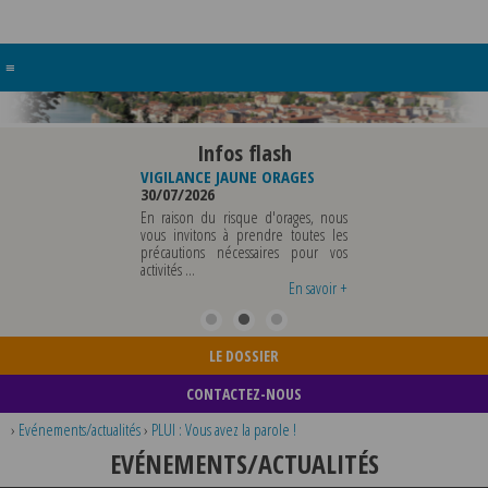
≡
Infos flash
RE BUREAU DE
VIGILANCE JAUNE ORAGES
VIGILANCE JAUNE PI
UNICIPALE
30/07/2026
CHALEUR
26
29/07/2026
En raison du risque d'orages, nous
MUNICIPALE SERA ABSENTE
vous invitons à prendre toutes les
Météo-France a 
EDI 07 AOUT 2026 AU
précautions nécessaires pour vos
département du Rh
 12 AOUT INCLUS POUR
activités ...
métropole de Lyon au
EIGNEMENTS OU TOUTES
vigilance jaune ...
En savoir +
En savoir +
LE DOSSIER
CONTACTEZ-NOUS
›
Evénements/actualités
›
PLUI : Vous avez la parole !
EVÉNEMENTS/ACTUALITÉS