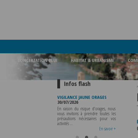
CONCERTATION PLUI
HABITAT & URBANISME
COMM
Infos flash
METURE BUREAU DE
VIGILANCE JAUNE ORAGES
VIGILANCE JAU
ICE MUNICIPALE
30/07/2026
CHALEUR
8/2026
29/07/2026
En raison du risque d'orages, nous
OLICE MUNICIPALE SERA ABSENTE
vous invitons à prendre toutes les
Météo-Franc
VENDREDI 07 AOUT 2026 AU
précautions nécessaires pour vos
département d
REDI 12 AOUT INCLUS POUR
activités ...
métropole de Ly
 RENSEIGNEMENTS OU TOUTES
vigilance jaune ...
En savoir +
En savoir +