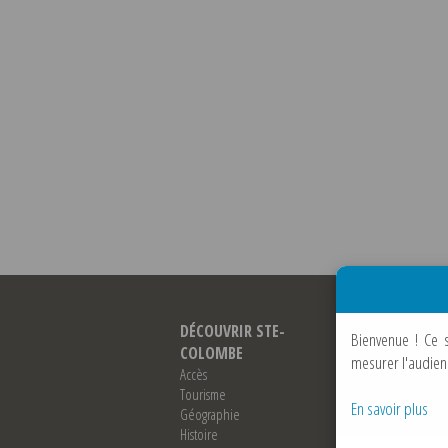
DÉCOUVRIR STE-
VIVRE À STE-
Bienvenue !
Ce 
COLOMBE
COLOMBE
mesurer l'audien
Accès
Vie économique
Tourisme
Enfance / jeunesse
En savoir plus
Géographie
Les séniors
Histoire
Le CCAS