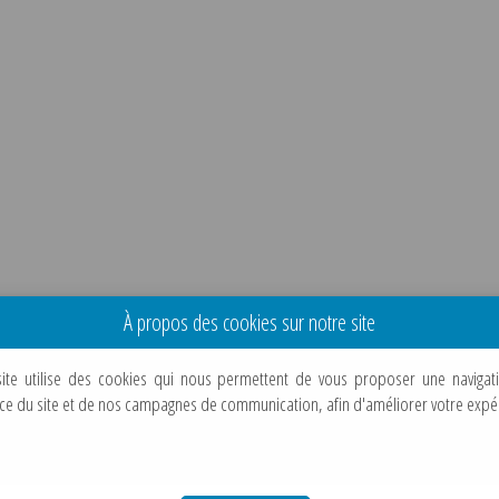
À propos des cookies sur notre site
HABITAT &
VIE MUNICIPALE
CULT
site utilise des cookies qui nous permettent de vous proposer une navigat
URBANISME
Le Maire
Cultur
ce du site et de nos campagnes de communication, afin d'améliorer votre expéri
Le conseil municipal
Sports
Urbanisme & PLU
Bulletin municipal
Loisirs
Habitat
Budget
Associa
Grands projets
Services municipaux
Jumela
Travaux