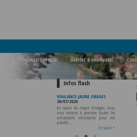
CONCERTATION PLUI
HABITAT & URBANISME
COMM
Infos flash
FERMETURE BUREAU DE
VIGILANCE JAUNE ORAGES
VIGILANCE 
POLICE MUNICIPALE
30/07/2026
CHALEUR
03/08/2026
29/07/2026
En raison du risque d'orages, nous
LA POLICE MUNICIPALE SERA ABSENTE
vous invitons à prendre toutes les
Météo-Fr
DU VENDREDI 07 AOUT 2026 AU
précautions nécessaires pour vos
départeme
MERCREDI 12 AOUT INCLUS POUR
activités ...
métropole d
TOUS RENSEIGNEMENTS OU TOUTES
vigilance jaune
En savoir +
En savoir +
..